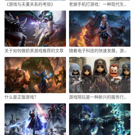
《游戏与夫妻关系的考验》
老娘手机打游戏：一种现代生活的娱乐方式
关于如何做奶茶游戏推荐的文章
随着电子科技的快速发展，游戏本已经逐渐成为了现代人们追求高品质游戏体验的重要工具。而性价比，无疑是大多数玩家在选择游戏本时首要考虑的因素之一。本文将围绕最近性价比游戏本进行深入分析，帮助读者更好地了解这一领域的具体情况。
什么是正版游戏？
游戏陪玩是一种新兴的服务行业，随着网络游戏的普及和玩家需求的多样化，越来越多的人开始选择寻找游戏陪玩来满足自己的游戏需求。作为一名游戏陪玩，不仅需要具备一定的游戏技能和经验，还需要具备良好的沟通能力和服务态度。下面将从多个方面探讨如何成为一名优秀的游戏陪玩。