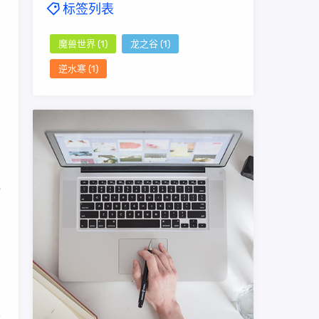
标签列表
魔兽世界
(1)
龙之谷
(1)
逆水寒
(1)
心
良
多
客