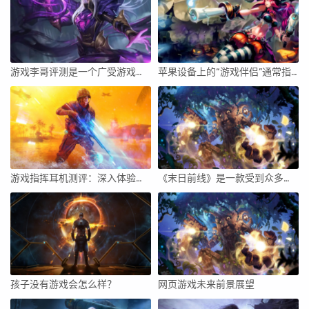
游戏李哥评测是一个广受游戏玩家欢迎的评测平台，本文将从评测内容的真实性、详细程度、娱乐性等方面展开，深入分析该平台的优势与特点，并对它的影响力和使用体验进行评价。
苹果设备上的“游戏伴侣”通常指的是一种辅助工具或应用，用于增强游戏体验、提供实时信息、社交互动等。要开启苹果设备上的游戏伴侣，你需要遵循一些步骤来确保你能够顺利地使用这个功能。下面将详细介绍如何开启苹果设备上的游戏伴侣。
游戏指挥耳机测评：深入体验与全面解析
《末日前线》是一款受到众多玩家关注的生存游戏。它以末世为背景，为玩家带来紧张刺激的生存体验。在游戏中，玩家需要不断探索、收集资源、与其他玩家合作或竞争，最终为了生存而努力。下面，我将从游戏玩法、游戏体验、社交互动、美术风格等方面对《末日前线》进行详细评价。
孩子没有游戏会怎么样？
网页游戏未来前景展望