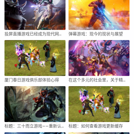
投屏直播游戏已经成为现代网络娱乐的重要组成部分，它不仅能让玩家与他人分享游戏的乐趣，还能吸引更多的观众。本文将详细介绍如何投屏直播游戏，包括准备工作、投屏方式、直播设置及优化等方面的内容。
弹幕游戏：现今的现状与展望
厦门春日游戏俱乐部体验心得
在这个多元的社会里，关于精致女人的标签被人们经常用来形容那些外表靓丽，举止得体，内含涵养的女性。在大家的固有观念中，这样的一类人在工作之余往往对打游戏的了解甚少或者不屑一顾。然而，我们不妨将视角稍稍调整，探索一下精致女人打游戏的世界会是什么样的。
标题：三十而立游戏——重新认识生活，勇往直前的智慧冒险
标题：如何查看游戏更新缓存